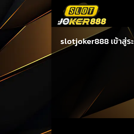
Skip
to
content
slotjoker888
เข้าสู่