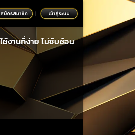
ช้งานที่ง่าย ไม่ซับซ้อน